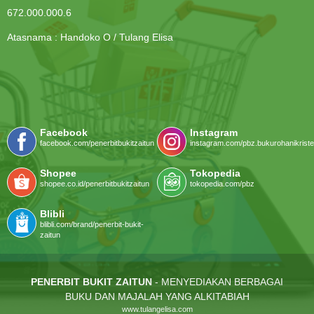
672.000.000.6
Atasnama : Handoko O / Tulang Elisa
Facebook
Instagram
facebook.com/penerbitbukitzaitun
instagram.com/pbz.bukurohanikriste
Shopee
Tokopedia
shopee.co.id/penerbitbukitzaitun
tokopedia.com/pbz
Blibli
blibli.com/brand/penerbit-bukit-
zaitun
PENERBIT BUKIT ZAITUN
- MENYEDIAKAN BERBAGAI
BUKU DAN MAJALAH YANG ALKITABIAH
www.tulangelisa.com