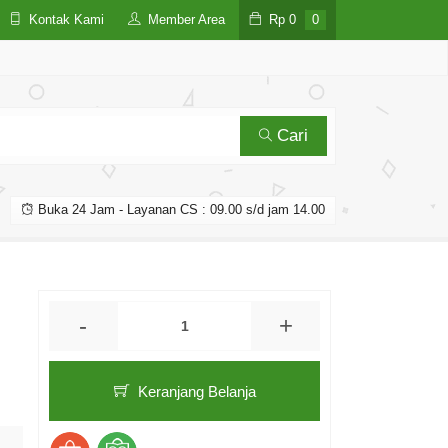
Kontak Kami
Member Area
Rp
0
0
Cari
Buka 24 Jam - Layanan CS : 09.00 s/d jam 14.00
-
+
Keranjang Belanja