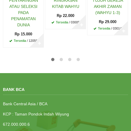
PENYARINGAN
RINGKASAN
TUJUH GEREJA
ATAU SELEKSI
KITAB WAHYU
AKHIR ZAMAN
PADA
(WAHYU 1-3)
Rp 22.000
PENAMATAN
Rp 29.000
Tersedia
/ 03005
DUNIA
✚
Tersedia
/ 03014
✚
Rp 15.000
Tersedia
/ 12058
✚
BANK BCA
Bank Central Asia / BCA
KCP : Taman Pondok Indah Wiyung
672.000.000.6